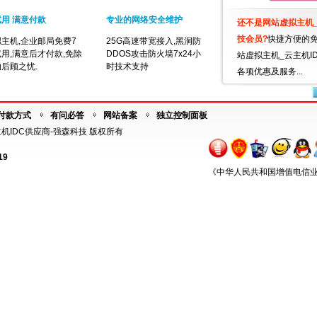
用 满意付款
专业的网络安全维护
还不是网站虚拟主机_
技会员?
快捷方便的
主机,企业邮局免费7
25G高速带宽接入,黑洞防
用,满意后才付款,免除
DDOS攻击防火墙7x24小
站虚拟主机_云主机I
后顾之忧.
时技术支持
各项优惠及服务...
付款方式
有问必答
网站备案
独立控制面板
机_云主机IDC供应商-强森科技 版权所有
19
《中华人民共和国增值电信业务